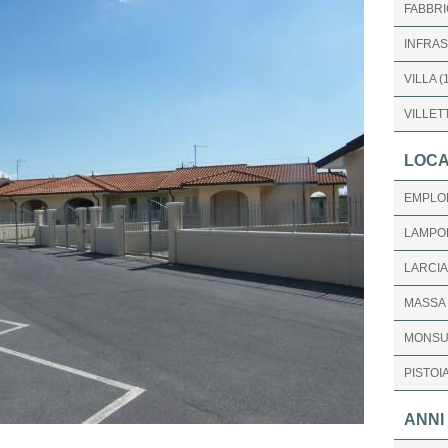
FABBRI
INFRAS
VILLA (
VILLET
LOCA
EMPLOLI
LAMPOR
LARCIAN
MASSA E
MONSU
PISTOIA
ANNI